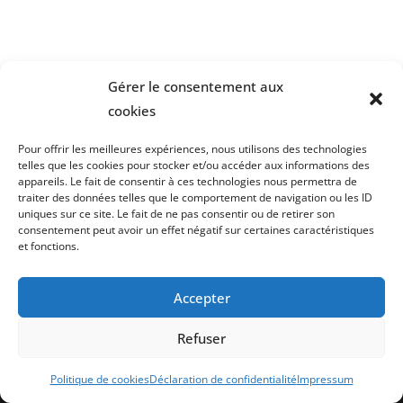
Gérer le consentement aux
cookies
Pour offrir les meilleures expériences, nous utilisons des technologies
telles que les cookies pour stocker et/ou accéder aux informations des
appareils. Le fait de consentir à ces technologies nous permettra de
traiter des données telles que le comportement de navigation ou les ID
uniques sur ce site. Le fait de ne pas consentir ou de retirer son
consentement peut avoir un effet négatif sur certaines caractéristiques
et fonctions.
Laissez votre avis sur Google
Accepter
Conditions générales de la Compagnie
Refuser
Mentions légales et Confidentialité
Tous droits réservés | Compagnie Atelier 3 | 2026 | Site réalisé par
Politique de cookies
Déclaration de confidentialité
Impressum
Aline Boyer