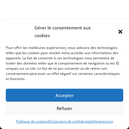
Gérer le consentement aux
cookies
Pour offrir les meilleures expériences, nous utilisons des technologies
telles que les cookies pour stocker et/ou accéder aux informations des
appareils. Le fait de consentir à ces technologies nous permettra de
traiter des données telles que le comportement de navigation ou les ID
uniques sur ce site. Le fait de ne pas consentir ou de retirer son
consentement peut avoir un effet négatif sur certaines caractéristiques
et fonctions.
Laissez votre avis sur Google
Accepter
Conditions générales de la Compagnie
Refuser
Mentions légales et Confidentialité
Tous droits réservés | Compagnie Atelier 3 | 2026 | Site réalisé par
Politique de cookies
Déclaration de confidentialité
Impressum
Aline Boyer