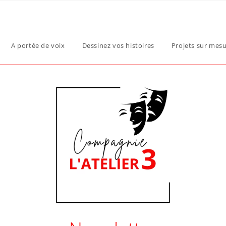
A portée de voix
Dessinez vos histoires
Projets sur mes