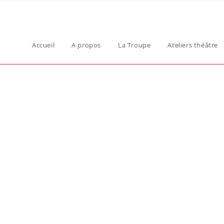
Accueil
A propos
La Troupe
Ateliers théâtre